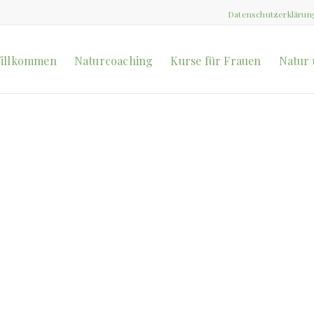
Datenschutzerklärun
illkommen
Naturcoaching
Kurse für Frauen
Natur 
TEAMIMPULSE,VORTRÄGE UND MEHR...
iduelle Ange