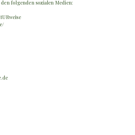
n den folgenden sozialen Medien:
atURweise
e/
e.de