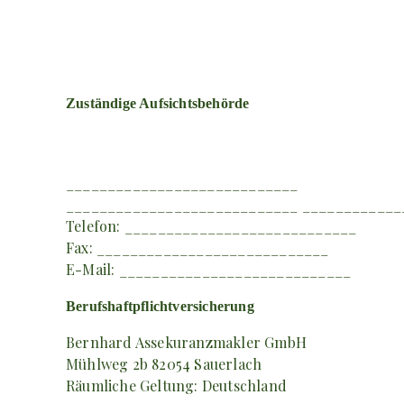
Zuständige Aufsichtsbehörde
____________________________
____________________________ ____________
Telefon: ____________________________
Fax: ____________________________
E-Mail: ____________________________
Berufshaftpflichtversicherung
Bernhard Assekuranzmakler GmbH
Mühlweg 2b 82054 Sauerlach
Räumliche Geltung: Deutschland