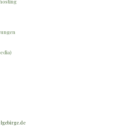
hosting
igungen
edia)
lgebirge.de